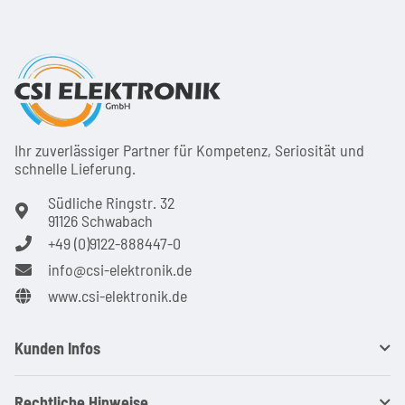
Ihr zuver­läs­siger Partner für Kom­pe­tenz, Seri­osi­tät und
schnel­le Lie­ferung.
Südliche Ringstr. 32
91126 Schwabach
+49 (0)9122-888447-0
info@csi-elektronik.de
www.csi-elektronik.de
Kunden Infos
Rechtliche Hinweise