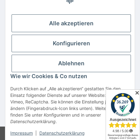
Ihre Vorteile
Familienbetrieb mit über 20 Jahren Erfahrung
Kauf auf Rechnung
Alle akzeptieren
Professionelle Beratung
Top Preis-/Leistungsverhältnis
Konfigurieren
Große Auswahl an Netzteilen und Ladegeräten
Schnelle Lieferung
Ablehnen
Hohe Lagerverfügbarkeit
Wie wir Cookies & Co nutzen
Vertrag widerrufen
Durch Klicken auf „Alle akzeptieren“ gestatten Sie den
✕
Einsatz folgender Dienste auf unserer Website: YouTube,
* Alle Preise inkl. gesetzlicher USt., zzgl.
Versand
Vimeo, ReCaptcha. Sie können die Einstellung jederzeit
Alle verwendeten Markennamen u. Bezeichnungen sind eingetragene Warenzeichen
ändern (Fingerabdruck-Icon links unten). Weitere Details
u. Marken der jeweiligen Eigentümer. Sie dienen nur zur Verdeutlichung der
finden Sie unter
Konfigurieren
und in unserer
Kompatibilität unserer Produkte mit den Produkten verschiedener Hersteller.
Datenschutzerklärung
.
Impressum
|
Datenschutzerklärung
© CSI Elektronik GmbH