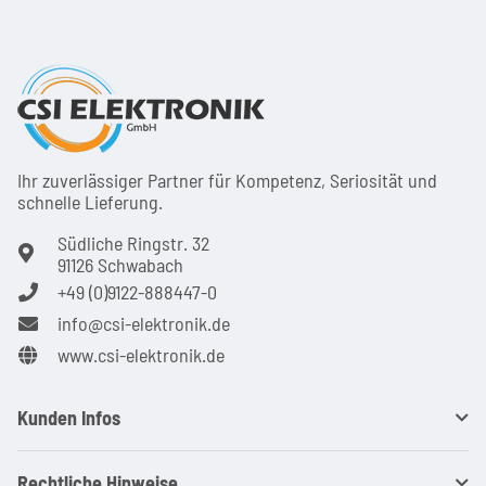
Ihr zuver­läs­siger Partner für Kom­pe­tenz, Seri­osi­tät und
schnel­le Lie­ferung.
Südliche Ringstr. 32
91126 Schwabach
+49 (0)9122-888447-0
info@csi-elektronik.de
www.csi-elektronik.de
Kunden Infos
Rechtliche Hinweise