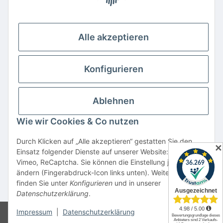
Ihre Vorteile
Familienbetrieb mit über 20 Jahren Erfahrung
Kauf auf Rechnung
Alle akzeptieren
Professionelle Beratung
Top Preis-/Leistungsverhältnis
Konfigurieren
Große Auswahl an Netzteilen und Ladegeräten
Schnelle Lieferung
Ablehnen
Hohe Lagerverfügbarkeit
Wie wir Cookies & Co nutzen
Vertrag widerrufen
Durch Klicken auf „Alle akzeptieren“ gestatten Sie den
✕
Einsatz folgender Dienste auf unserer Website: YouTube,
* Alle Preise inkl. gesetzlicher USt., zzgl.
Versand
Vimeo, ReCaptcha. Sie können die Einstellung jederzeit
Alle verwendeten Markennamen u. Bezeichnungen sind eingetragene Warenzeichen
ändern (Fingerabdruck-Icon links unten). Weitere Details
u. Marken der jeweiligen Eigentümer. Sie dienen nur zur Verdeutlichung der
finden Sie unter
Konfigurieren
und in unserer
Kompatibilität unserer Produkte mit den Produkten verschiedener Hersteller.
Datenschutzerklärung
.
Impressum
|
Datenschutzerklärung
© CSI Elektronik GmbH