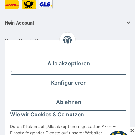
Mein Account
Ihre Vorteile
Familienbetrieb mit über 20 Jahren Erfahrung
Kauf auf Rechnung
Alle akzeptieren
Professionelle Beratung
Top Preis-/Leistungsverhältnis
Konfigurieren
Große Auswahl an Netzteilen und Ladegeräten
Schnelle Lieferung
Ablehnen
Hohe Lagerverfügbarkeit
Wie wir Cookies & Co nutzen
Vertrag widerrufen
Durch Klicken auf „Alle akzeptieren“ gestatten Sie den
✕
Einsatz folgender Dienste auf unserer Website: YouTube,
* Alle Preise inkl. gesetzlicher USt., zzgl.
Versand