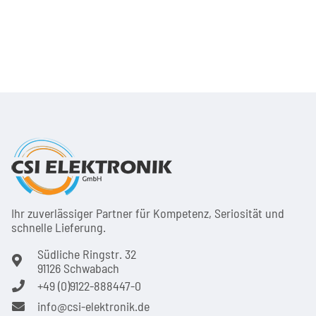
Ihr zuver­läs­siger Partner für Kom­pe­tenz, Seri­osi­tät und
schnel­le Lie­ferung.
Südliche Ringstr. 32
91126 Schwabach
+49 (0)9122-888447-0
info@csi-elektronik.de