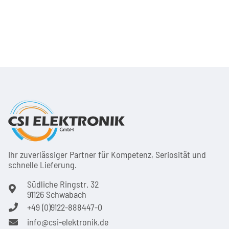
Ihr zuver­läs­siger Partner für Kom­pe­tenz, Seri­osi­tät und
schnel­le Lie­ferung.
Südliche Ringstr. 32
91126 Schwabach
+49 (0)9122-888447-0
info@csi-elektronik.de