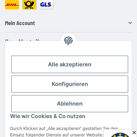
Mein Account
Ihre Vorteile
Familienbetrieb mit über 20 Jahren Erfahrung
Kauf auf Rechnung
Alle akzeptieren
Professionelle Beratung
Top Preis-/Leistungsverhältnis
Konfigurieren
Große Auswahl an Netzteilen und Ladegeräten
Schnelle Lieferung
Ablehnen
Hohe Lagerverfügbarkeit
Wie wir Cookies & Co nutzen
Vertrag widerrufen
Durch Klicken auf „Alle akzeptieren“ gestatten Sie den
✕
Einsatz folgender Dienste auf unserer Website: YouTube,
* Alle Preise inkl. gesetzlicher USt., zzgl.
Versand