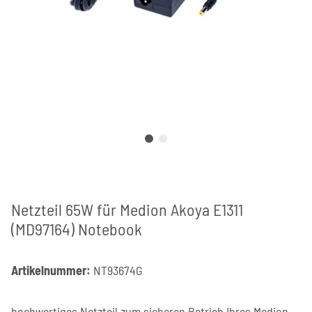
Netzteil 65W für Medion Akoya E1311
(MD97164) Notebook
Artikelnummer:
NT93674G
hochwertiges Netzteil zum sicheren Betrieb Ihres Medion