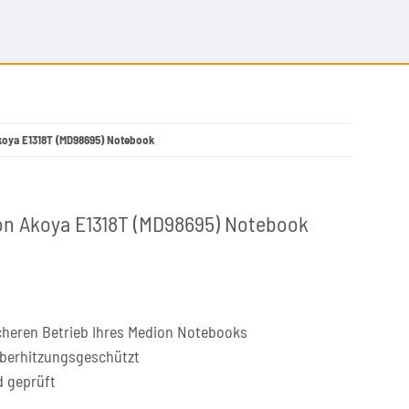
Akoya E1318T (MD98695) Notebook
ion Akoya E1318T (MD98695) Notebook
cheren Betrieb Ihres Medion Notebooks
überhitzungsgeschützt
d geprüft