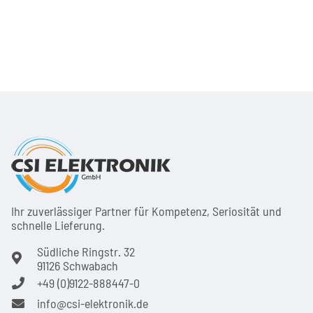
Ihr zuver­läs­siger Partner für Kom­pe­tenz, Seri­osi­tät und
schnel­le Lie­ferung.
Südliche Ringstr. 32
91126 Schwabach
+49 (0)9122-888447-0
info@csi-elektronik.de