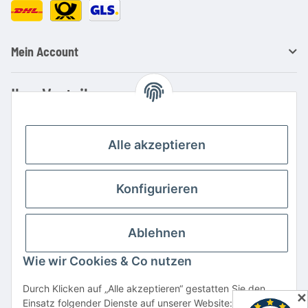
Mein Account
Ihre Vorteile
Familienbetrieb mit über 20 Jahren Erfahrung
Kauf auf Rechnung
Alle akzeptieren
Professionelle Beratung
Top Preis-/Leistungsverhältnis
Konfigurieren
Große Auswahl an Netzteilen und Ladegeräten
Schnelle Lieferung
Ablehnen
Hohe Lagerverfügbarkeit
Wie wir Cookies & Co nutzen
Vertrag widerrufen
Durch Klicken auf „Alle akzeptieren“ gestatten Sie den
✕
Einsatz folgender Dienste auf unserer Website: YouTube,
* Alle Preise inkl. gesetzlicher USt., zzgl.
Versand