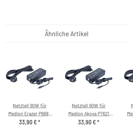
Ähnliche Artikel
Netzteil 90W für
Netzteil 90W für
N
Medion Erazer P6689
Medion Akoya P7621
Me
(MD60907) Notebook
(MD98026) Notebook
(M
33,90 €
*
33,90 €
*