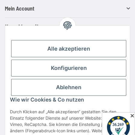
Mein Account
Ihre Vorteile
Familienbetrieb mit über 20 Jahren Erfahrung
Kauf auf Rechnung
Alle akzeptieren
Professionelle Beratung
Top Preis-/Leistungsverhältnis
Konfigurieren
Große Auswahl an Netzteilen und Ladegeräten
Schnelle Lieferung
Ablehnen
Hohe Lagerverfügbarkeit
Wie wir Cookies & Co nutzen
Vertrag widerrufen
Durch Klicken auf „Alle akzeptieren“ gestatten Sie den
✕
Einsatz folgender Dienste auf unserer Website: YouTube,
* Alle Preise inkl. gesetzlicher USt., zzgl.
Versand
Vimeo, ReCaptcha. Sie können die Einstellung jederzeit
Alle verwendeten Markennamen u. Bezeichnungen sind eingetragene Warenzeichen
ändern (Fingerabdruck-Icon links unten). Weitere Details