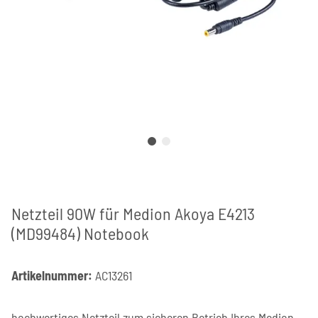
Netzteil 90W für Medion Akoya E4213
(MD99484) Notebook
Artikelnummer:
AC13261
hochwertiges Netzteil zum sicheren Betrieb Ihres Medion