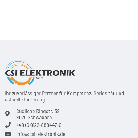
Ihr zuver­läs­siger Partner für Kom­pe­tenz, Seri­osi­tät und
schnel­le Lie­ferung.
Südliche Ringstr. 32
91126 Schwabach
+49 (0)9122-888447-0
info@csi-elektronik.de