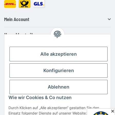
Mein Account
Ihre Vorteile
Familienbetrieb mit über 20 Jahren Erfahrung
Kauf auf Rechnung
Alle akzeptieren
Professionelle Beratung
Top Preis-/Leistungsverhältnis
Konfigurieren
Große Auswahl an Netzteilen und Ladegeräten
Schnelle Lieferung
Ablehnen
Hohe Lagerverfügbarkeit
Wie wir Cookies & Co nutzen
Vertrag widerrufen
Durch Klicken auf „Alle akzeptieren“ gestatten Sie den
✕
Einsatz folgender Dienste auf unserer Website: YouTube,
* Alle Preise inkl. gesetzlicher USt., zzgl.
Versand