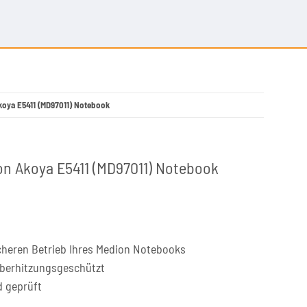
Akoya E5411 (MD97011) Notebook
on Akoya E5411 (MD97011) Notebook
cheren Betrieb Ihres Medion Notebooks
überhitzungsgeschützt
d geprüft