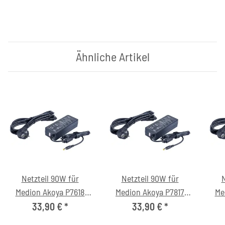
Ähnliche Artikel
Netzteil 90W für
Netzteil 90W für
N
Medion Akoya P7618
Medion Akoya P7817
Me
(MD97774) Notebook
(MD98394) Notebook
(M
33,90 €
*
33,90 €
*