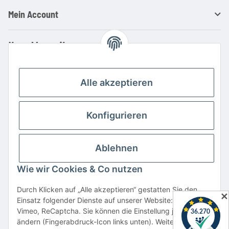
Mein Account
Ihre Vorteile
Familienbetrieb mit über 20 Jahren Erfahrung
Kauf auf Rechnung
Alle akzeptieren
Professionelle Beratung
Top Preis-/Leistungsverhältnis
Konfigurieren
Große Auswahl an Netzteilen und Ladegeräten
Schnelle Lieferung
Ablehnen
Hohe Lagerverfügbarkeit
Wie wir Cookies & Co nutzen
Vertrag widerrufen
Durch Klicken auf „Alle akzeptieren“ gestatten Sie den
✕
Einsatz folgender Dienste auf unserer Website: YouTube,
* Alle Preise inkl. gesetzlicher USt., zzgl.
Versand
Vimeo, ReCaptcha. Sie können die Einstellung jederzeit
Alle verwendeten Markennamen u. Bezeichnungen sind eingetragene Warenzeichen
ändern (Fingerabdruck-Icon links unten). Weitere Details