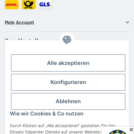
Mein Account
Ihre Vorteile
Familienbetrieb mit über 20 Jahren Erfahrung
Kauf auf Rechnung
Alle akzeptieren
Professionelle Beratung
Top Preis-/Leistungsverhältnis
Konfigurieren
Große Auswahl an Netzteilen und Ladegeräten
Schnelle Lieferung
Ablehnen
Hohe Lagerverfügbarkeit
Wie wir Cookies & Co nutzen
Vertrag widerrufen
Durch Klicken auf „Alle akzeptieren“ gestatten Sie den
✕
Einsatz folgender Dienste auf unserer Website: YouTube,
* Alle Preise inkl. gesetzlicher USt., zzgl.
Versand