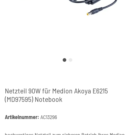
Netzteil 90W für Medion Akoya E6215
(MD97595) Notebook
Artikelnummer:
AC13296
hochwertiges Netzteil zum sicheren Betrieb Ihres Medion