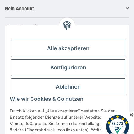
Mein Account
Ihre Vorteile
Familienbetrieb mit über 20 Jahren Erfahrung
Kauf auf Rechnung
Alle akzeptieren
Professionelle Beratung
Top Preis-/Leistungsverhältnis
Konfigurieren
Große Auswahl an Netzteilen und Ladegeräten
Schnelle Lieferung
Ablehnen
Hohe Lagerverfügbarkeit
Wie wir Cookies & Co nutzen
Vertrag widerrufen
Durch Klicken auf „Alle akzeptieren“ gestatten Sie den
✕
Einsatz folgender Dienste auf unserer Website: YouTube,
* Alle Preise inkl. gesetzlicher USt., zzgl.
Versand
Vimeo, ReCaptcha. Sie können die Einstellung jederzeit
Alle verwendeten Markennamen u. Bezeichnungen sind eingetragene Warenzeichen
ändern (Fingerabdruck-Icon links unten). Weitere Details