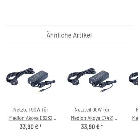
Ähnliche Artikel
Netzteil 90W für
Netzteil 90W für
N
Medion Akoya E6232
Medion Akoya E7421
Me
(MD98358) Notebook
(MD60092) Notebook
(M
33,90 €
*
33,90 €
*