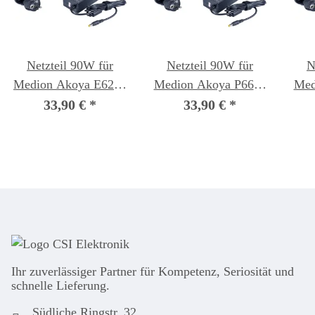
Netzteil 90W für
Netzteil 90W für
N
Medion Akoya E6214
Medion Akoya P6638
Med
(MD97545) Notebook
(MD99171) Notebook
(MD
33,90 €
*
33,90 €
*
Ihr zuver­läs­siger Partner für Kom­pe­tenz, Seri­osi­tät und
schnel­le Lie­ferung.
Südliche Ringstr. 32