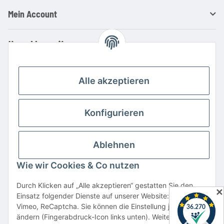
Mein Account
Ihre Vorteile
Familienbetrieb mit über 20 Jahren Erfahrung
Kauf auf Rechnung
Alle akzeptieren
Professionelle Beratung
Top Preis-/Leistungsverhältnis
Konfigurieren
Große Auswahl an Netzteilen und Ladegeräten
Schnelle Lieferung
Ablehnen
Hohe Lagerverfügbarkeit
Wie wir Cookies & Co nutzen
Vertrag widerrufen
Durch Klicken auf „Alle akzeptieren“ gestatten Sie den
✕
Einsatz folgender Dienste auf unserer Website: YouTube,
* Alle Preise inkl. gesetzlicher USt., zzgl.
Versand
Vimeo, ReCaptcha. Sie können die Einstellung jederzeit
Alle verwendeten Markennamen u. Bezeichnungen sind eingetragene Warenzeichen
ändern (Fingerabdruck-Icon links unten). Weitere Details