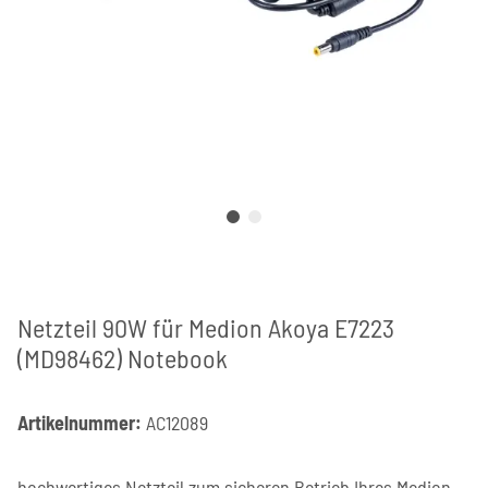
Netzteil 90W für Medion Akoya E7223
(MD98462) Notebook
Artikelnummer:
AC12089
hochwertiges Netzteil zum sicheren Betrieb Ihres Medion