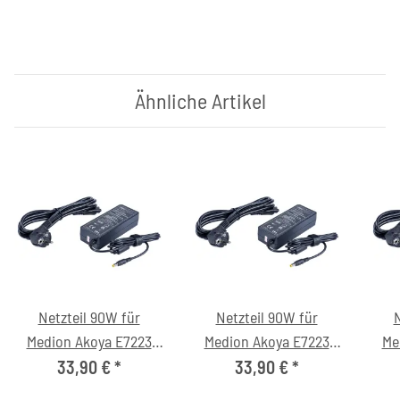
Ähnliche Artikel
Netzteil 90W für
Netzteil 90W für
N
Medion Akoya E7223
Medion Akoya E7223
Me
(MD98458) Notebook
(MD99005) Notebook
(M
33,90 €
*
33,90 €
*