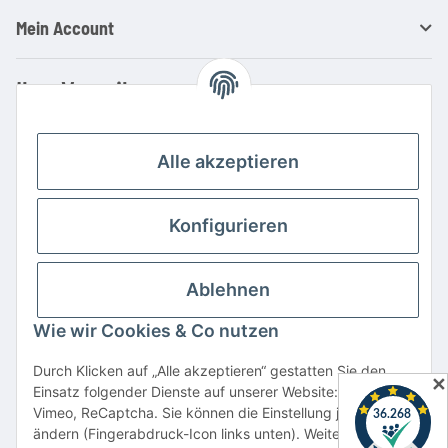
Mein Account
Ihre Vorteile
Familienbetrieb mit über 20 Jahren Erfahrung
Kauf auf Rechnung
Alle akzeptieren
Professionelle Beratung
Top Preis-/Leistungsverhältnis
Konfigurieren
Große Auswahl an Netzteilen und Ladegeräten
Schnelle Lieferung
Ablehnen
Hohe Lagerverfügbarkeit
Wie wir Cookies & Co nutzen
Vertrag widerrufen
Durch Klicken auf „Alle akzeptieren“ gestatten Sie den
✕
Einsatz folgender Dienste auf unserer Website: YouTube,
* Alle Preise inkl. gesetzlicher USt., zzgl.
Versand
Vimeo, ReCaptcha. Sie können die Einstellung jederzeit
Alle verwendeten Markennamen u. Bezeichnungen sind eingetragene Warenzeichen
ändern (Fingerabdruck-Icon links unten). Weitere Details