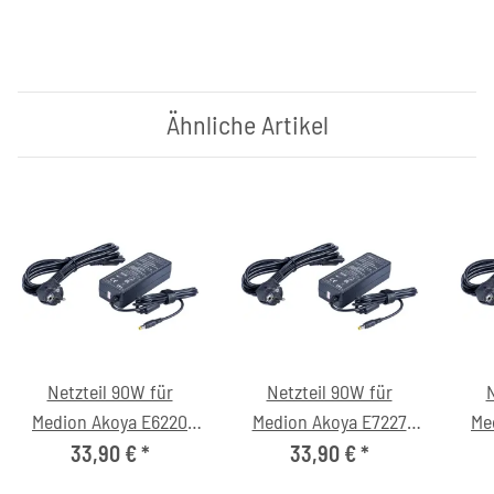
Ähnliche Artikel
Netzteil 90W für
Netzteil 90W für
N
Medion Akoya E6220
Medion Akoya E7227
Me
(MD97861) Notebook
(MD98575) Notebook
(M
33,90 €
*
33,90 €
*