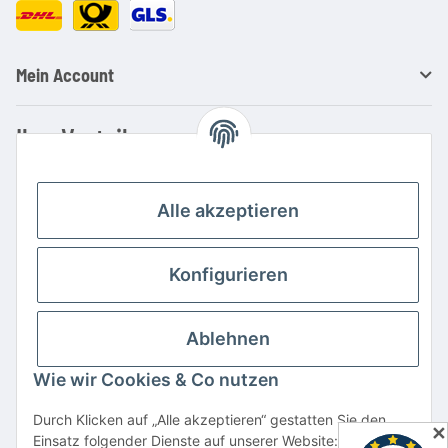
Mein Account
Ihre Vorteile
Familienbetrieb mit über 20 Jahren Erfahrung
Kauf auf Rechnung
Alle akzeptieren
Professionelle Beratung
Top Preis-/Leistungsverhältnis
Konfigurieren
Große Auswahl an Netzteilen und Ladegeräten
Schnelle Lieferung
Ablehnen
Hohe Lagerverfügbarkeit
Wie wir Cookies & Co nutzen
Vertrag widerrufen
Durch Klicken auf „Alle akzeptieren“ gestatten Sie den
✕
Einsatz folgender Dienste auf unserer Website: YouTube,
* Alle Preise inkl. gesetzlicher USt., zzgl.
Versand