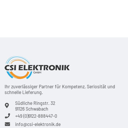
Ihr zuver­läs­siger Partner für Kom­pe­tenz, Seri­osi­tät und
schnel­le Lie­ferung.
Südliche Ringstr. 32
91126 Schwabach
+49 (0)9122-888447-0
info@csi-elektronik.de