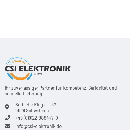
Ihr zuver­läs­siger Partner für Kom­pe­tenz, Seri­osi­tät und
schnel­le Lie­ferung.
Südliche Ringstr. 32
91126 Schwabach
+49 (0)9122-888447-0
info@csi-elektronik.de