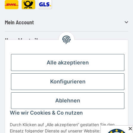
Mein Account
Ihre Vorteile
Familienbetrieb mit über 20 Jahren Erfahrung
Kauf auf Rechnung
Alle akzeptieren
Professionelle Beratung
Top Preis-/Leistungsverhältnis
Konfigurieren
Große Auswahl an Netzteilen und Ladegeräten
Schnelle Lieferung
Ablehnen
Hohe Lagerverfügbarkeit
Wie wir Cookies & Co nutzen
Vertrag widerrufen
Durch Klicken auf „Alle akzeptieren“ gestatten Sie den
✕
Einsatz folgender Dienste auf unserer Website: YouTube,
* Alle Preise inkl. gesetzlicher USt., zzgl.
Versand