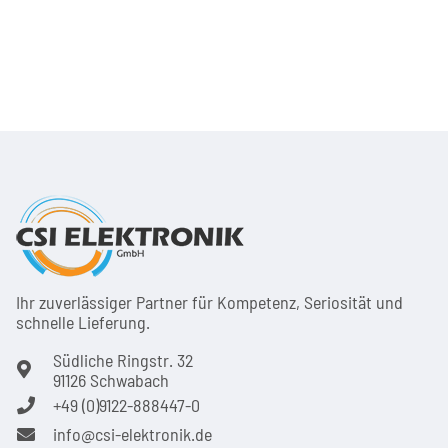
Ihr zuver­läs­siger Partner für Kom­pe­tenz, Seri­osi­tät und
schnel­le Lie­ferung.
Südliche Ringstr. 32
91126 Schwabach
+49 (0)9122-888447-0
info@csi-elektronik.de