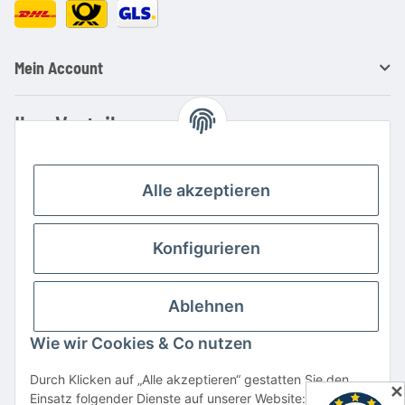
Mein Account
Ihre Vorteile
Familienbetrieb mit über 20 Jahren Erfahrung
Kauf auf Rechnung
Alle akzeptieren
Professionelle Beratung
Top Preis-/Leistungsverhältnis
Konfigurieren
Große Auswahl an Netzteilen und Ladegeräten
Schnelle Lieferung
Ablehnen
Hohe Lagerverfügbarkeit
Wie wir Cookies & Co nutzen
Vertrag widerrufen
Durch Klicken auf „Alle akzeptieren“ gestatten Sie den
✕
Einsatz folgender Dienste auf unserer Website: YouTube,
* Alle Preise inkl. gesetzlicher USt., zzgl.
Versand