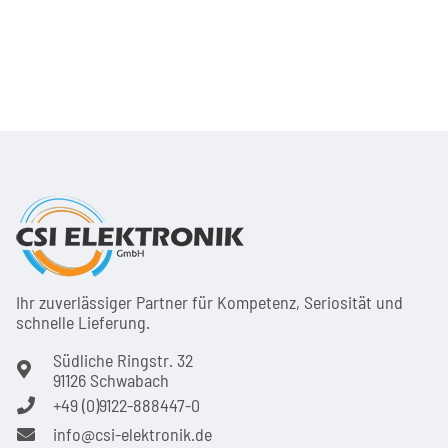
Ihr zuver­läs­siger Partner für Kom­pe­tenz, Seri­osi­tät und
schnel­le Lie­ferung.
Südliche Ringstr. 32
91126 Schwabach
+49 (0)9122-888447-0
info@csi-elektronik.de