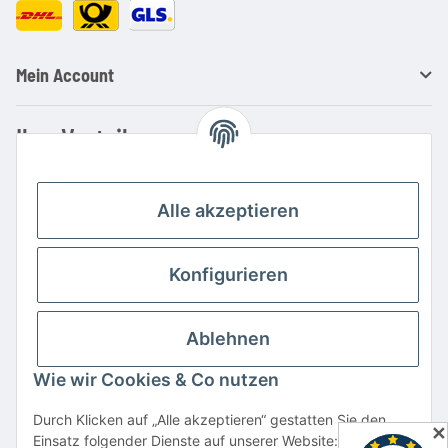
Mein Account
Ihre Vorteile
Familienbetrieb mit über 20 Jahren Erfahrung
Kauf auf Rechnung
Alle akzeptieren
Professionelle Beratung
Top Preis-/Leistungsverhältnis
Konfigurieren
Große Auswahl an Netzteilen und Ladegeräten
Schnelle Lieferung
Ablehnen
Hohe Lagerverfügbarkeit
Wie wir Cookies & Co nutzen
Vertrag widerrufen
Durch Klicken auf „Alle akzeptieren“ gestatten Sie den
✕
Einsatz folgender Dienste auf unserer Website: YouTube,
* Alle Preise inkl. gesetzlicher USt., zzgl.
Versand