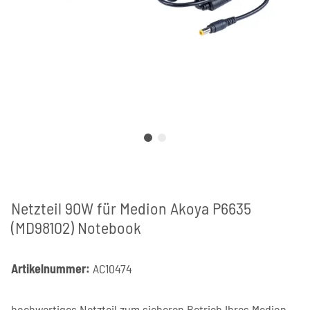
Netzteil 90W für Medion Akoya P6635
(MD98102) Notebook
Artikelnummer:
AC10474
hochwertiges Netzteil zum sicheren Betrieb Ihres Medion