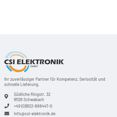
Ihr zuver­läs­siger Partner für Kom­pe­tenz, Seri­osi­tät und
schnel­le Lie­ferung.
Südliche Ringstr. 32
91126 Schwabach
+49 (0)9122-888447-0
info@csi-elektronik.de