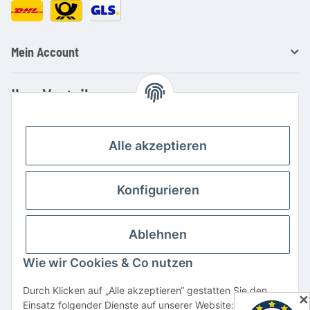
Mein Account
Ihre Vorteile
Familienbetrieb mit über 20 Jahren Erfahrung
Kauf auf Rechnung
Alle akzeptieren
Professionelle Beratung
Top Preis-/Leistungsverhältnis
Konfigurieren
Große Auswahl an Netzteilen und Ladegeräten
Schnelle Lieferung
Ablehnen
Hohe Lagerverfügbarkeit
Wie wir Cookies & Co nutzen
Vertrag widerrufen
Durch Klicken auf „Alle akzeptieren“ gestatten Sie den
✕
Einsatz folgender Dienste auf unserer Website: YouTube,
* Alle Preise inkl. gesetzlicher USt., zzgl.
Versand