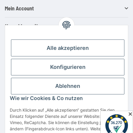
Mein Account
Ihre Vorteile
Familienbetrieb mit über 20 Jahren Erfahrung
Kauf auf Rechnung
Alle akzeptieren
Professionelle Beratung
Top Preis-/Leistungsverhältnis
Konfigurieren
Große Auswahl an Netzteilen und Ladegeräten
Schnelle Lieferung
Ablehnen
Hohe Lagerverfügbarkeit
Wie wir Cookies & Co nutzen
Vertrag widerrufen
Durch Klicken auf „Alle akzeptieren“ gestatten Sie den
✕
Einsatz folgender Dienste auf unserer Website: YouTube,
* Alle Preise inkl. gesetzlicher USt., zzgl.
Versand
Vimeo, ReCaptcha. Sie können die Einstellung jederzeit
Alle verwendeten Markennamen u. Bezeichnungen sind eingetragene Warenzeichen
ändern (Fingerabdruck-Icon links unten). Weitere Details