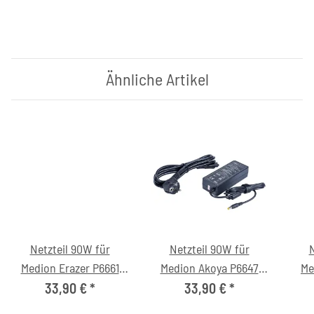
Ähnliche Artikel
Netzteil 90W für
Netzteil 90W für
N
Medion Erazer P6661
Medion Akoya P6647
Me
(MD99873) Notebook
(MD99026) Notebook
(M
33,90 €
*
33,90 €
*