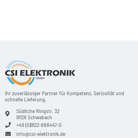
Ihr zuver­läs­siger Partner für Kom­pe­tenz, Seri­osi­tät und
schnel­le Lie­ferung.
Südliche Ringstr. 32
91126 Schwabach
+49 (0)9122-888447-0
info@csi-elektronik.de