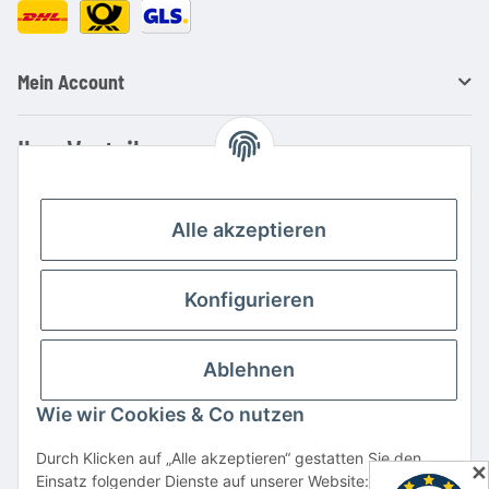
Mein Account
Ihre Vorteile
Familienbetrieb mit über 20 Jahren Erfahrung
Kauf auf Rechnung
Alle akzeptieren
Professionelle Beratung
Top Preis-/Leistungsverhältnis
Konfigurieren
Große Auswahl an Netzteilen und Ladegeräten
Schnelle Lieferung
Ablehnen
Hohe Lagerverfügbarkeit
Wie wir Cookies & Co nutzen
Vertrag widerrufen
Durch Klicken auf „Alle akzeptieren“ gestatten Sie den
✕
Einsatz folgender Dienste auf unserer Website: YouTube,
* Alle Preise inkl. gesetzlicher USt., zzgl.
Versand