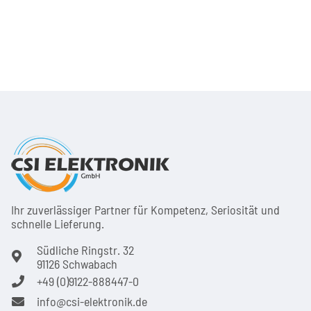
Ihr zuver­läs­siger Partner für Kom­pe­tenz, Seri­osi­tät und
schnel­le Lie­ferung.
Südliche Ringstr. 32
91126 Schwabach
+49 (0)9122-888447-0
info@csi-elektronik.de