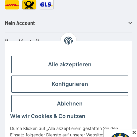
Mein Account
Ihre Vorteile
Familienbetrieb mit über 20 Jahren Erfahrung
Kauf auf Rechnung
Alle akzeptieren
Professionelle Beratung
Top Preis-/Leistungsverhältnis
Konfigurieren
Große Auswahl an Netzteilen und Ladegeräten
Schnelle Lieferung
Ablehnen
Hohe Lagerverfügbarkeit
Wie wir Cookies & Co nutzen
Vertrag widerrufen
Durch Klicken auf „Alle akzeptieren“ gestatten Sie den
✕
Einsatz folgender Dienste auf unserer Website: YouTube,
* Alle Preise inkl. gesetzlicher USt., zzgl.
Versand