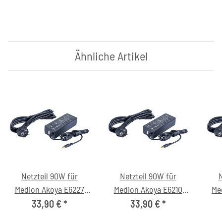
Ähnliche Artikel
Netzteil 90W für
Netzteil 90W für
N
Medion Akoya E6227
Medion Akoya E6210
Me
(MD98097) Notebook
(MD97082) Notebook
(M
33,90 €
*
33,90 €
*