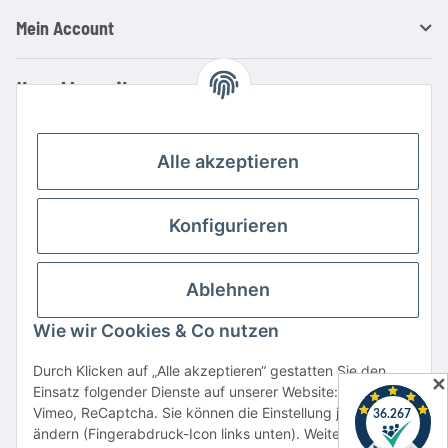
Mein Account
Ihre Vorteile
Familienbetrieb mit über 20 Jahren Erfahrung
Kauf auf Rechnung
Alle akzeptieren
Professionelle Beratung
Top Preis-/Leistungsverhältnis
Konfigurieren
Große Auswahl an Netzteilen und Ladegeräten
Schnelle Lieferung
Ablehnen
Hohe Lagerverfügbarkeit
Wie wir Cookies & Co nutzen
Vertrag widerrufen
Durch Klicken auf „Alle akzeptieren“ gestatten Sie den
✕
Einsatz folgender Dienste auf unserer Website: YouTube,
* Alle Preise inkl. gesetzlicher USt., zzgl.
Versand
Vimeo, ReCaptcha. Sie können die Einstellung jederzeit
Alle verwendeten Markennamen u. Bezeichnungen sind eingetragene Warenzeichen
ändern (Fingerabdruck-Icon links unten). Weitere Details