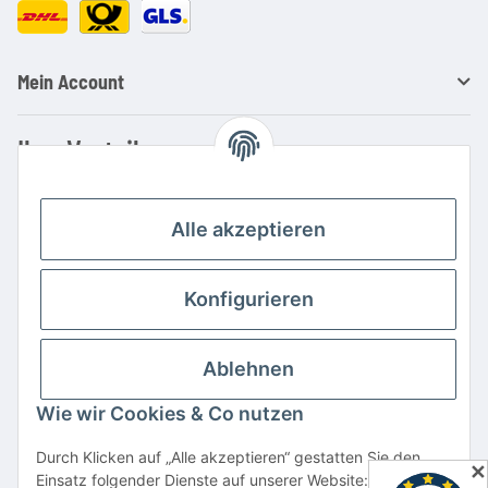
Mein Account
Ihre Vorteile
Familienbetrieb mit über 20 Jahren Erfahrung
Kauf auf Rechnung
Alle akzeptieren
Professionelle Beratung
Top Preis-/Leistungsverhältnis
Konfigurieren
Große Auswahl an Netzteilen und Ladegeräten
Schnelle Lieferung
Ablehnen
Hohe Lagerverfügbarkeit
Wie wir Cookies & Co nutzen
Vertrag widerrufen
Durch Klicken auf „Alle akzeptieren“ gestatten Sie den
✕
Einsatz folgender Dienste auf unserer Website: YouTube,
* Alle Preise inkl. gesetzlicher USt., zzgl.
Versand