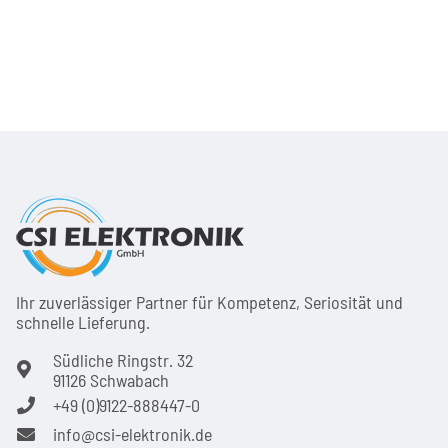
Ihr zuver­läs­siger Partner für Kom­pe­tenz, Seri­osi­tät und
schnel­le Lie­ferung.
Südliche Ringstr. 32
91126 Schwabach
+49 (0)9122-888447-0
info@csi-elektronik.de