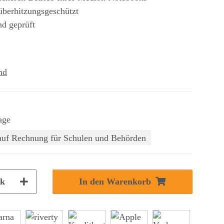
 überhitzungsgeschützt
nd geprüft
nd
age
auf Rechnung für Schulen und Behörden
tk
In den Warenkorb