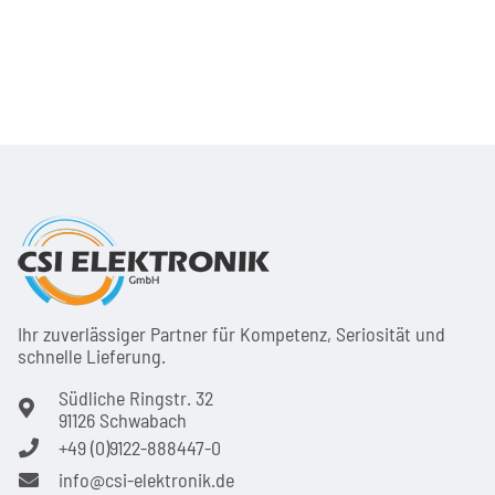
Ihr zuver­läs­siger Partner für Kom­pe­tenz, Seri­osi­tät und
schnel­le Lie­ferung.
Südliche Ringstr. 32
91126 Schwabach
+49 (0)9122-888447-0
info@csi-elektronik.de