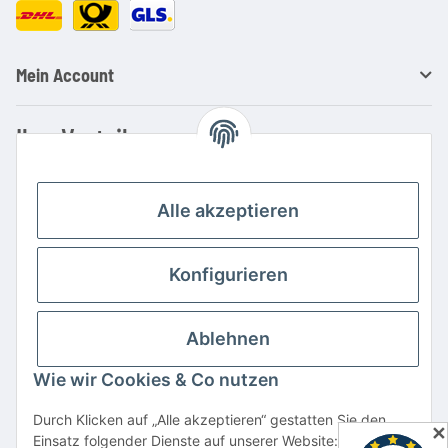
Mein Account
Ihre Vorteile
Familienbetrieb mit über 20 Jahren Erfahrung
Kauf auf Rechnung
Alle akzeptieren
Professionelle Beratung
Top Preis-/Leistungsverhältnis
Konfigurieren
Große Auswahl an Netzteilen und Ladegeräten
Schnelle Lieferung
Ablehnen
Hohe Lagerverfügbarkeit
Wie wir Cookies & Co nutzen
Vertrag widerrufen
Durch Klicken auf „Alle akzeptieren“ gestatten Sie den
✕
Einsatz folgender Dienste auf unserer Website: YouTube,
* Alle Preise inkl. gesetzlicher USt., zzgl.
Versand