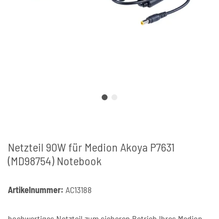
Netzteil 90W für Medion Akoya P7631
(MD98754) Notebook
Artikelnummer:
AC13188
hochwertiges Netzteil zum sicheren Betrieb Ihres Medion