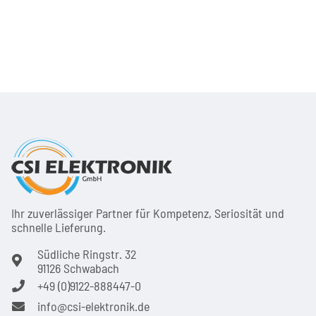
Ihr zuver­läs­siger Partner für Kom­pe­tenz, Seri­osi­tät und
schnel­le Lie­ferung.
Südliche Ringstr. 32
91126 Schwabach
+49 (0)9122-888447-0
info@csi-elektronik.de