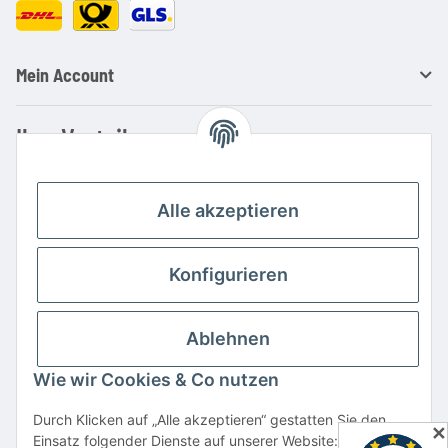
Mein Account
Ihre Vorteile
Familienbetrieb mit über 20 Jahren Erfahrung
Kauf auf Rechnung
Alle akzeptieren
Professionelle Beratung
Top Preis-/Leistungsverhältnis
Konfigurieren
Große Auswahl an Netzteilen und Ladegeräten
Schnelle Lieferung
Ablehnen
Hohe Lagerverfügbarkeit
Wie wir Cookies & Co nutzen
Vertrag widerrufen
Durch Klicken auf „Alle akzeptieren“ gestatten Sie den
✕
Einsatz folgender Dienste auf unserer Website: YouTube,
* Alle Preise inkl. gesetzlicher USt., zzgl.
Versand