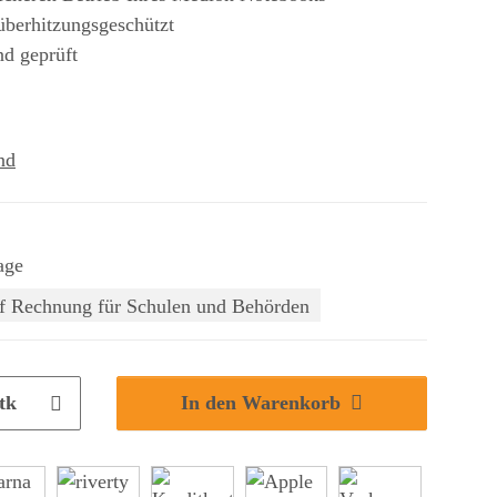
 überhitzungsgeschützt
nd geprüft
nd
age
f Rechnung für Schulen und Behörden
tk
In den Warenkorb