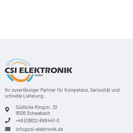
Ihr zuver­läs­siger Partner für Kom­pe­tenz, Seri­osi­tät und
schnel­le Lie­ferung.
Südliche Ringstr. 32
91126 Schwabach
+49 (0)9122-888447-0
info@csi-elektronik.de