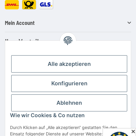
Mein Account
Ihre Vorteile
Familienbetrieb mit über 20 Jahren Erfahrung
Kauf auf Rechnung
Alle akzeptieren
Professionelle Beratung
Top Preis-/Leistungsverhältnis
Konfigurieren
Große Auswahl an Netzteilen und Ladegeräten
Schnelle Lieferung
Ablehnen
Hohe Lagerverfügbarkeit
Wie wir Cookies & Co nutzen
Vertrag widerrufen
Durch Klicken auf „Alle akzeptieren“ gestatten Sie den
✕
Einsatz folgender Dienste auf unserer Website: YouTube,
* Alle Preise inkl. gesetzlicher USt., zzgl.
Versand