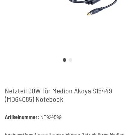
Netzteil 90W für Medion Akoya S15449
(MD64085) Notebook
Artikelnummer:
NT92459G
hochwertiges Netzteil zum sicheren Betrieb Ihres Medion