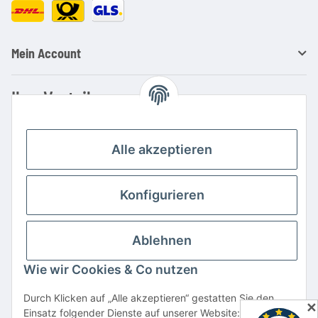
Mein Account
Ihre Vorteile
Familienbetrieb mit über 20 Jahren Erfahrung
Kauf auf Rechnung
Alle akzeptieren
Professionelle Beratung
Top Preis-/Leistungsverhältnis
Konfigurieren
Große Auswahl an Netzteilen und Ladegeräten
Schnelle Lieferung
Ablehnen
Hohe Lagerverfügbarkeit
Wie wir Cookies & Co nutzen
Vertrag widerrufen
Durch Klicken auf „Alle akzeptieren“ gestatten Sie den
✕
Einsatz folgender Dienste auf unserer Website: YouTube,
* Alle Preise inkl. gesetzlicher USt., zzgl.
Versand