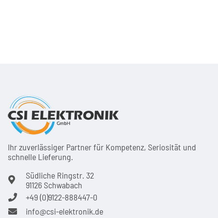
Ihr zuver­läs­siger Partner für Kom­pe­tenz, Seri­osi­tät und
schnel­le Lie­ferung.
Südliche Ringstr. 32
91126 Schwabach
+49 (0)9122-888447-0
info@csi-elektronik.de