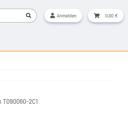
Anmelden
0,00 €
nk T090060-2C1