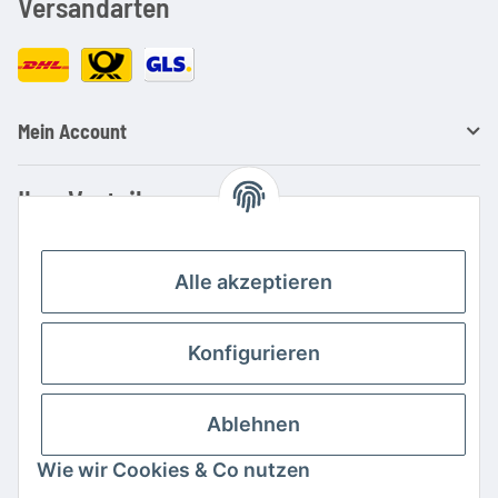
Versandarten
Mein Account
Ihre Vorteile
Familienbetrieb mit über 20 Jahren Erfahrung
Kauf auf Rechnung
Alle akzeptieren
Professionelle Beratung
Top Preis-/Leistungsverhältnis
Konfigurieren
Große Auswahl an Netzteilen und Ladegeräten
Schnelle Lieferung
Ablehnen
Hohe Lagerverfügbarkeit
Wie wir Cookies & Co nutzen
Vertrag widerrufen