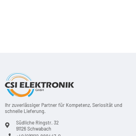
Ihr zuver­läs­siger Partner für Kom­pe­tenz, Seri­osi­tät und
schnel­le Lie­ferung.
Südliche Ringstr. 32
91126 Schwabach
+49 (0)9122-888447-0