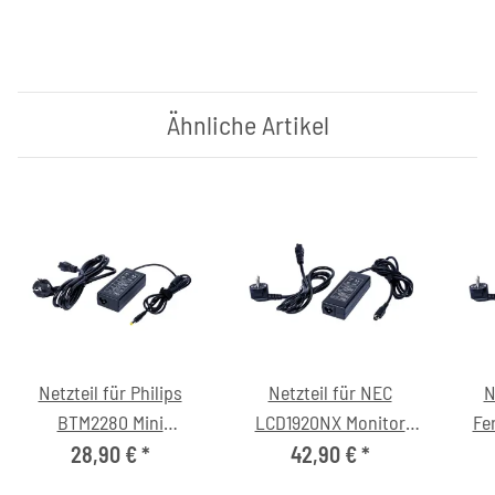
Ähnliche Artikel
Netzteil für Philips
Netzteil für NEC
N
BTM2280 Mini
LCD1920NX Monitor
Fe
Stereoanlage (12V/4.0A,
(12V/6.0A, 1/2=+ 3/4=-,
28,90 €
*
42,90 €
*
5.5/2.1mm, C6)
C6)