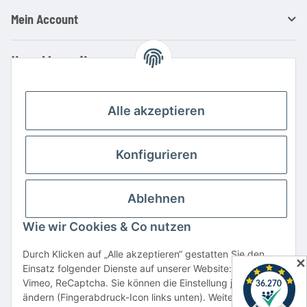
Mein Account
Ihre Vorteile
Familienbetrieb mit über 20 Jahren Erfahrung
Kauf auf Rechnung
Alle akzeptieren
Professionelle Beratung
Top Preis-/Leistungsverhältnis
Konfigurieren
Große Auswahl an Netzteilen und Ladegeräten
Schnelle Lieferung
Ablehnen
Hohe Lagerverfügbarkeit
Wie wir Cookies & Co nutzen
Vertrag widerrufen
Durch Klicken auf „Alle akzeptieren“ gestatten Sie den
✕
Einsatz folgender Dienste auf unserer Website: YouTube,
* Alle Preise inkl. gesetzlicher USt., zzgl.
Versand
Vimeo, ReCaptcha. Sie können die Einstellung jederzeit
Alle verwendeten Markennamen u. Bezeichnungen sind eingetragene Warenzeichen
ändern (Fingerabdruck-Icon links unten). Weitere Details