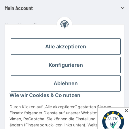
Mein Account
Ihre Vorteile
Familienbetrieb mit über 20 Jahren Erfahrung
Kauf auf Rechnung
Alle akzeptieren
Professionelle Beratung
Top Preis-/Leistungsverhältnis
Konfigurieren
Große Auswahl an Netzteilen und Ladegeräten
Schnelle Lieferung
Ablehnen
Hohe Lagerverfügbarkeit
Wie wir Cookies & Co nutzen
Vertrag widerrufen
Durch Klicken auf „Alle akzeptieren“ gestatten Sie den
✕
Einsatz folgender Dienste auf unserer Website: YouTube,
* Alle Preise inkl. gesetzlicher USt., zzgl.
Versand
Vimeo, ReCaptcha. Sie können die Einstellung jederzeit
Alle verwendeten Markennamen u. Bezeichnungen sind eingetragene Warenzeichen
ändern (Fingerabdruck-Icon links unten). Weitere Details