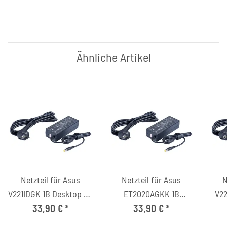
Ähnliche Artikel
Netzteil für Asus
Netzteil für Asus
N
V221IDGK 1B Desktop PC
ET2020AGKK 1B
V22
(19V/4.75A, 5.5/2.5mm,
Desktop PC (19V/4.75A,
33,90 €
*
33,90 €
*
C6)
5.5/2.5mm, C6)