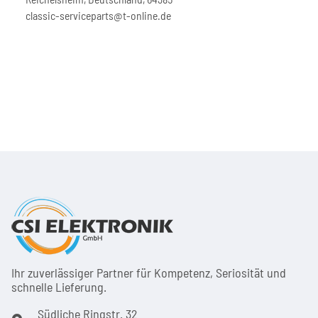
classic-serviceparts@t-online.de
Ihr zuver­läs­siger Partner für Kom­pe­tenz, Seri­osi­tät und
schnel­le Lie­ferung.
Südliche Ringstr. 32