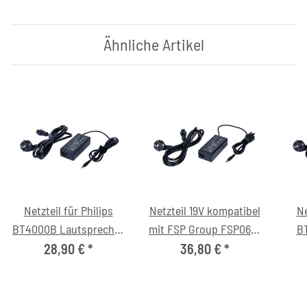
Ähnliche Artikel
Netzteil für Philips
Netzteil 19V kompatibel
Ne
BT4000B Lautsprecher
mit FSP Group FSP065-
B
(12V/4.0A, 5.5/2.1mm,
AAB (DC-Stecker
Ster
28,90 €
*
36,80 €
*
C6)
5.5/2.1mm)