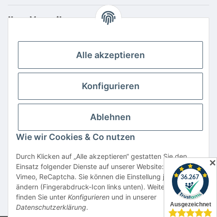
Ihre Vorteile
Familienbetrieb mit über 20 Jahren Erfahrung
Kauf auf Rechnung
Alle akzeptieren
Professionelle Beratung
Top Preis-/Leistungsverhältnis
Konfigurieren
Große Auswahl an Netzteilen und Ladegeräten
Schnelle Lieferung
Ablehnen
Hohe Lagerverfügbarkeit
Wie wir Cookies & Co nutzen
Vertrag widerrufen
Durch Klicken auf „Alle akzeptieren“ gestatten Sie den
✕
Einsatz folgender Dienste auf unserer Website: YouTube,
* Alle Preise inkl. gesetzlicher USt., zzgl.
Versand
Vimeo, ReCaptcha. Sie können die Einstellung jederzeit
Alle verwendeten Markennamen u. Bezeichnungen sind eingetragene Warenzeichen
ändern (Fingerabdruck-Icon links unten). Weitere Details
u. Marken der jeweiligen Eigentümer. Sie dienen nur zur Verdeutlichung der
finden Sie unter
Konfigurieren
und in unserer
Kompatibilität unserer Produkte mit den Produkten verschiedener Hersteller.
Datenschutzerklärung
.