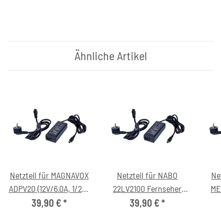
Ähnliche Artikel
Netzteil für MAGNAVOX
Netzteil für NABO
Ne
ADPV20 (12V/6.0A, 1/2=+
22LV2100 Fernseher
ME
3/4=-, C6)
(12V/6.0A, 1/2=+ 3/4=-,
(12V
39,90 €
*
39,90 €
*
C6)