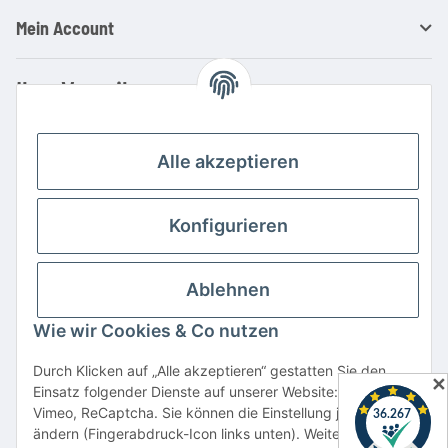
Mein Account
Ihre Vorteile
Familienbetrieb mit über 20 Jahren Erfahrung
Kauf auf Rechnung
Alle akzeptieren
Professionelle Beratung
Top Preis-/Leistungsverhältnis
Konfigurieren
Große Auswahl an Netzteilen und Ladegeräten
Schnelle Lieferung
Ablehnen
Hohe Lagerverfügbarkeit
Wie wir Cookies & Co nutzen
Vertrag widerrufen
Durch Klicken auf „Alle akzeptieren“ gestatten Sie den
✕
Einsatz folgender Dienste auf unserer Website: YouTube,
* Alle Preise inkl. gesetzlicher USt., zzgl.
Versand
Vimeo, ReCaptcha. Sie können die Einstellung jederzeit
Alle verwendeten Markennamen u. Bezeichnungen sind eingetragene Warenzeichen
ändern (Fingerabdruck-Icon links unten). Weitere Details