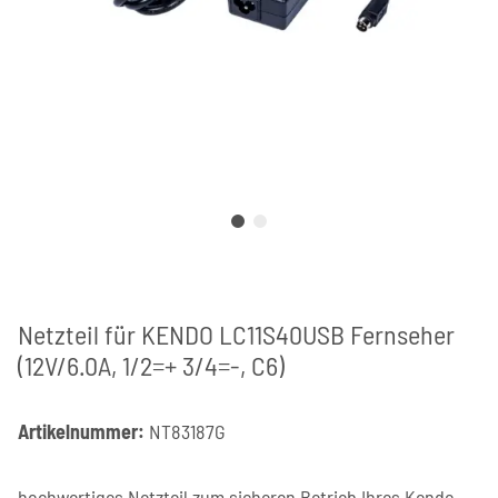
Netzteil für KENDO LC11S40USB Fernseher
(12V/6.0A, 1/2=+ 3/4=-, C6)
Artikelnummer:
NT83187G
hochwertiges Netzteil zum sicheren Betrieb Ihres Kendo