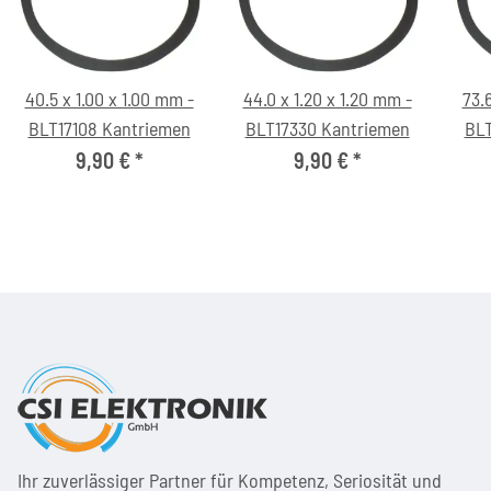
40.5 x 1.00 x 1.00 mm -
44.0 x 1.20 x 1.20 mm -
73.6
BLT17108 Kantriemen
BLT17330 Kantriemen
BLT
9,90 €
*
9,90 €
*
Ihr zuver­läs­siger Partner für Kom­pe­tenz, Seri­osi­tät und