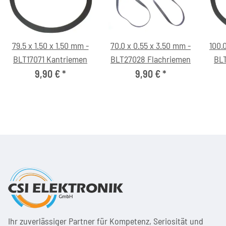
79.5 x 1.50 x 1.50 mm -
70.0 x 0.55 x 3.50 mm -
100.
BLT17071 Kantriemen
BLT27028 Flachriemen
BLT
9,90 €
*
9,90 €
*
Ihr zuver­läs­siger Partner für Kom­pe­tenz, Seri­osi­tät und