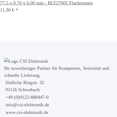
77.5 x 0.70 x 6.00 mm - BLT27005 Flachriemen
11,90 €
*
Ihr zuver­läs­siger Partner für Kom­pe­tenz, Seri­osi­tät und
schnel­le Lie­ferung.
Südliche Ringstr. 32
91126 Schwabach
+49 (0)9122-888447-0
info@csi-elektronik.de
www.csi-elektronik.de