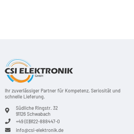
Ihr zuver­läs­siger Partner für Kom­pe­tenz, Seri­osi­tät und
schnel­le Lie­ferung.
Südliche Ringstr. 32
91126 Schwabach
+49 (0)9122-888447-0
info@csi-elektronik.de