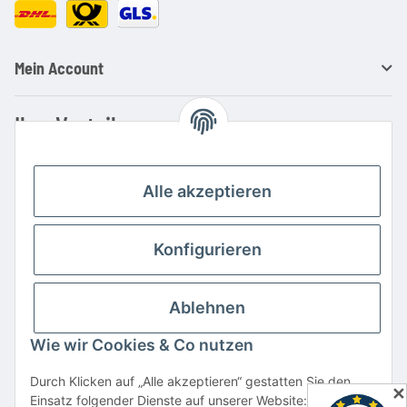
Mein Account
Ihre Vorteile
Familienbetrieb mit über 20 Jahren Erfahrung
Kauf auf Rechnung
Alle akzeptieren
Professionelle Beratung
Top Preis-/Leistungsverhältnis
Konfigurieren
Große Auswahl an Netzteilen und Ladegeräten
Schnelle Lieferung
Ablehnen
Hohe Lagerverfügbarkeit
Wie wir Cookies & Co nutzen
Vertrag widerrufen
Durch Klicken auf „Alle akzeptieren“ gestatten Sie den
✕
Einsatz folgender Dienste auf unserer Website: YouTube,
* Alle Preise inkl. gesetzlicher USt., zzgl.
Versand