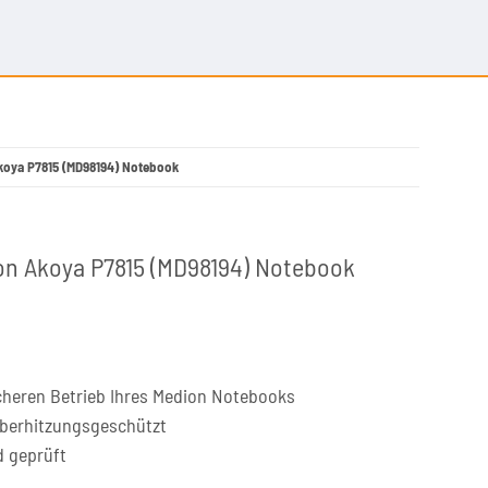
Akoya P7815 (MD98194) Notebook
on Akoya P7815 (MD98194) Notebook
cheren Betrieb Ihres Medion Notebooks
überhitzungsgeschützt
d geprüft