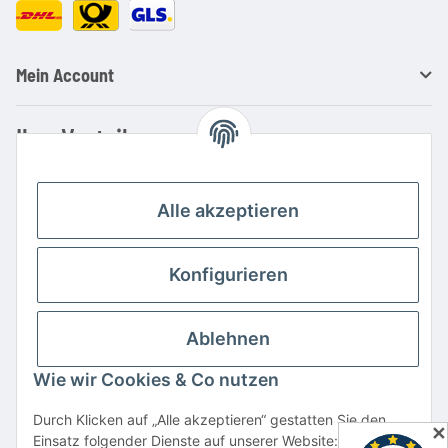
Mein Account
Ihre Vorteile
Familienbetrieb mit über 20 Jahren Erfahrung
Kauf auf Rechnung
Alle akzeptieren
Professionelle Beratung
Top Preis-/Leistungsverhältnis
Konfigurieren
Große Auswahl an Netzteilen und Ladegeräten
Schnelle Lieferung
Ablehnen
Hohe Lagerverfügbarkeit
Wie wir Cookies & Co nutzen
Vertrag widerrufen
Durch Klicken auf „Alle akzeptieren“ gestatten Sie den
✕
Einsatz folgender Dienste auf unserer Website: YouTube,
* Alle Preise inkl. gesetzlicher USt., zzgl.
Versand