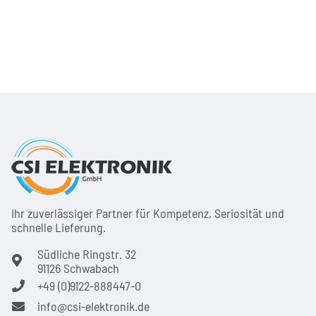
Ihr zuver­läs­siger Partner für Kom­pe­tenz, Seri­osi­tät und
schnel­le Lie­ferung.
Südliche Ringstr. 32
91126 Schwabach
+49 (0)9122-888447-0
info@csi-elektronik.de