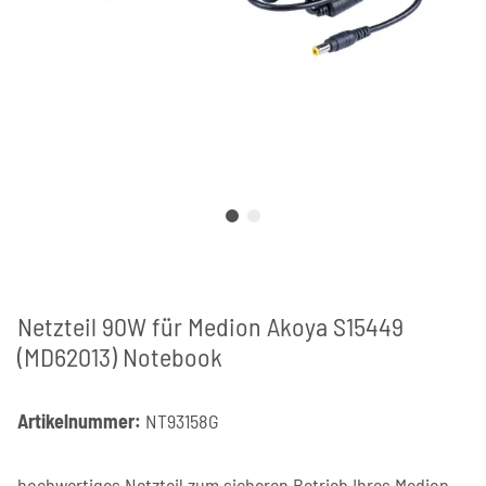
Netzteil 90W für Medion Akoya S15449
(MD62013) Notebook
Artikelnummer:
NT93158G
hochwertiges Netzteil zum sicheren Betrieb Ihres Medion