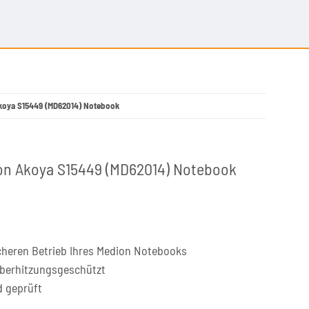
Akoya S15449 (MD62014) Notebook
ion Akoya S15449 (MD62014) Notebook
cheren Betrieb Ihres Medion Notebooks
überhitzungsgeschützt
d geprüft