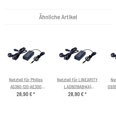
Ähnliche Artikel
Netzteil für Philips
Netzteil für LINEARITY
Net
AS360-120-AE300
LAD6019AB4(A)
G936
(12V/4.0A, 5.5/2.1mm,
(12V/4.0A, 5.5/2.1mm,
28,90 €
*
28,90 €
*
C6)
C6)