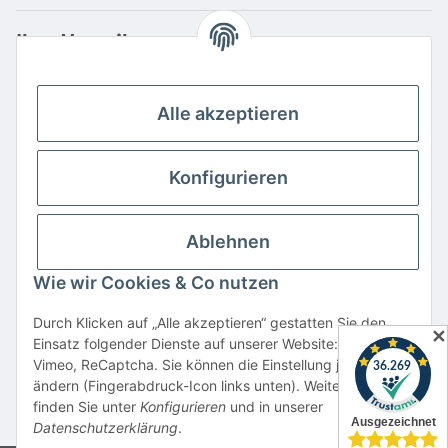
Ihre Vorteile
Familienbetrieb mit über 20 Jahren Erfahrung
Kauf auf Rechnung
Alle akzeptieren
Professionelle Beratung
Top Preis-/Leistungsverhältnis
Konfigurieren
Große Auswahl an Netzteilen und Ladegeräten
Schnelle Lieferung
Ablehnen
Hohe Lagerverfügbarkeit
Wie wir Cookies & Co nutzen
Vertrag widerrufen
Durch Klicken auf „Alle akzeptieren“ gestatten Sie den
✕
Einsatz folgender Dienste auf unserer Website: YouTube,
* Alle Preise inkl. gesetzlicher USt., zzgl.
Versand
Vimeo, ReCaptcha. Sie können die Einstellung jederzeit
Alle verwendeten Markennamen u. Bezeichnungen sind eingetragene Warenzeichen
ändern (Fingerabdruck-Icon links unten). Weitere Details
u. Marken der jeweiligen Eigentümer. Sie dienen nur zur Verdeutlichung der
finden Sie unter
Konfigurieren
und in unserer
Kompatibilität unserer Produkte mit den Produkten verschiedener Hersteller.
Datenschutzerklärung
.