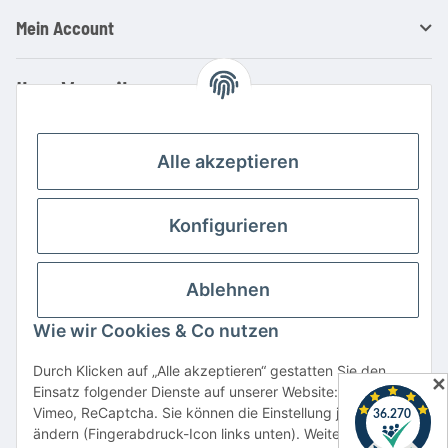
Mein Account
Ihre Vorteile
Familienbetrieb mit über 20 Jahren Erfahrung
Kauf auf Rechnung
Alle akzeptieren
Professionelle Beratung
Top Preis-/Leistungsverhältnis
Konfigurieren
Große Auswahl an Netzteilen und Ladegeräten
Schnelle Lieferung
Ablehnen
Hohe Lagerverfügbarkeit
Wie wir Cookies & Co nutzen
Vertrag widerrufen
Durch Klicken auf „Alle akzeptieren“ gestatten Sie den
✕
Einsatz folgender Dienste auf unserer Website: YouTube,
* Alle Preise inkl. gesetzlicher USt., zzgl.
Versand
Vimeo, ReCaptcha. Sie können die Einstellung jederzeit
Alle verwendeten Markennamen u. Bezeichnungen sind eingetragene Warenzeichen
ändern (Fingerabdruck-Icon links unten). Weitere Details