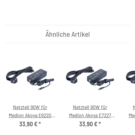
Ähnliche Artikel
Netzteil 90W für
Netzteil 90W für
N
Medion Akoya E6220
Medion Akoya E7227
Me
(MD97861) Notebook
(MD98575) Notebook
(M
33,90 €
*
33,90 €
*