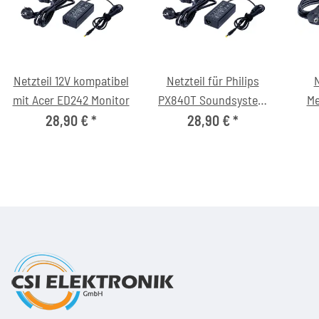
Netzteil 12V kompatibel
Netzteil für Philips
N
mit Acer ED242 Monitor
PX840T Soundsystem
Me
(12V/4A, 5.5/2.1mm, C6)
(M
28,90 €
*
28,90 €
*