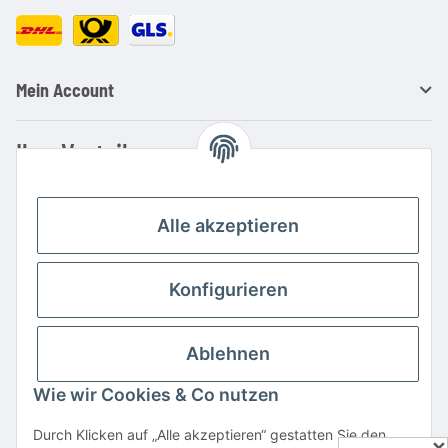
Mein Account
Ihre Vorteile
Familienbetrieb mit über 20 Jahren Erfahrung
Kauf auf Rechnung
Alle akzeptieren
Professionelle Beratung
Top Preis-/Leistungsverhältnis
Konfigurieren
Große Auswahl an Netzteilen und Ladegeräten
Schnelle Lieferung
Ablehnen
Hohe Lagerverfügbarkeit
Wie wir Cookies & Co nutzen
Vertrag widerrufen
Durch Klicken auf „Alle akzeptieren“ gestatten Sie den