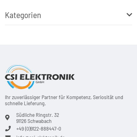
Kategorien
Ihr zuver­läs­siger Partner für Kom­pe­tenz, Seri­osi­tät und
schnel­le Lie­ferung.
Südliche Ringstr. 32
91126 Schwabach
+49 (0)9122-888447-0