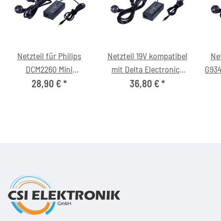
Netzteil für Philips
Netzteil 19V kompatibel
Net
DCM2260 Mini
mit Delta Electronics
G934
Stereoanlage (12V/4.0A,
ADP-45CB / REV.D (DC-
28,90 €
*
36,80 €
*
5.5/2.1mm, C6)
Stecker 5.5/2.1mm)